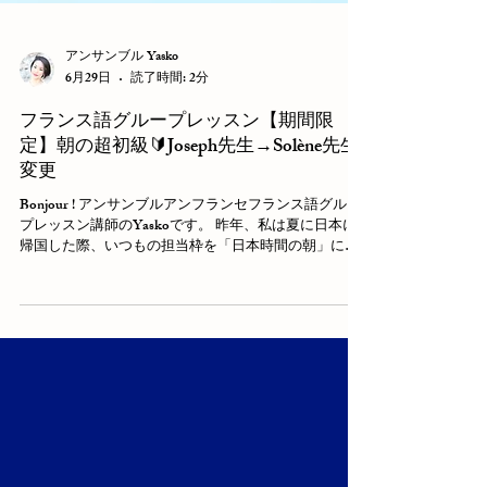
アンサンブル Yasko
6月29日
読了時間: 2分
フランス語グループレッスン【期間限
定】朝の超初級🔰Joseph先生→Solène先生
変更
Bonjour ! アンサンブルアンフランセフランス語グルー
プレッスン講師のYaskoです。 昨年、私は夏に日本に
帰国した際、いつもの担当枠を「日本時間の朝」に変
更させていただきました。イレギュラーでしたが、普
段とは違った時間帯でしたのでとても新鮮でした。 今
年は、Joseph先生がこの夏、フランスへ帰国されま
す。 夜のご担当枠は引き続きレッスンをされますが、
さすがに朝の９時枠は、フランス時間の夜中の２時⏰
ですので、対応することは難しく...😭 そこで！ この期