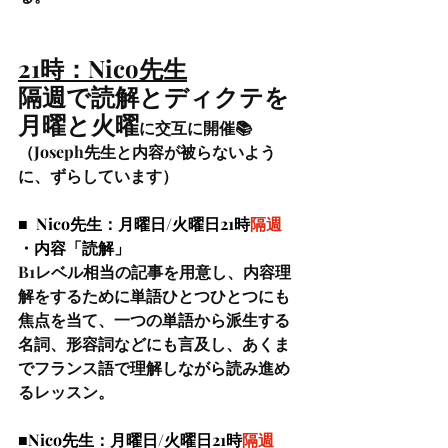
21時：Nico先生
隔週で読解とディクテを
月曜と火曜
に交互に開催📚
（
Joseph先生と内容が被らないよう
に、ずらしています）
■  Nico先生：月曜日/火曜日21時
隔週
・内容「読解」
B1レベル相当の記事を用意し、内容理
解をするために単語ひとつひとつにも
焦点を当て、一つの単語から派生する
名詞、形容詞などにも言及し、あくま
でフランス語で理解しながら読み進め
るレッスン。
■Nico先生：月曜日/火曜日21時
隔週