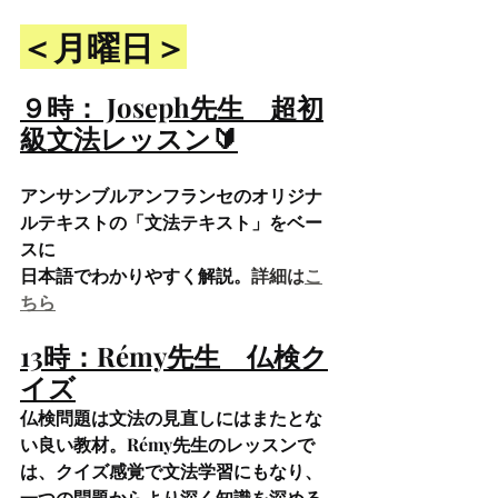
＜月曜日＞
９時： Joseph先生　
超初
級文法レッスン🔰
アンサンブルアンフランセのオリジナ
ルテキストの「文法テキスト」をベー
スに
日本語でわかりやすく解説。
詳細は
こ
ちら
13時：Rémy先生　
仏検ク
イズ
仏検問題は文法の見直しにはまたとな
い良い教材。Rémy先生のレッスンで
は、クイズ感覚で文法学習にもなり、
一つの問題からより深く知識を深める