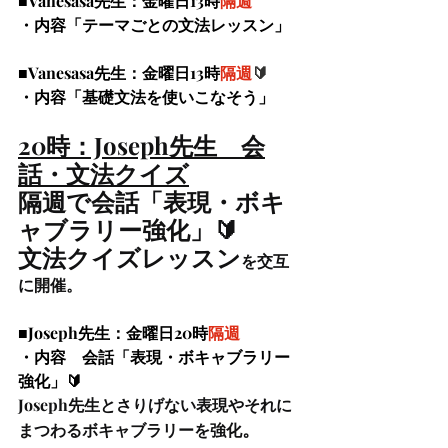
■Vanesasa先生：金曜日13時
隔週
・内容「テーマごとの文法レッスン」
■Vanesasa先生：金曜日13時
隔週
🔰
・内容「基礎文法を使いこなそう」
20時：Joseph先生　会
話・
文法クイズ
隔週で会話「表現・ボキ
ャブラリー強化」🔰
文法クイズレッスン
を交互
に開催。
■Joseph先生：金曜日20時
隔週
・内容　会話「表現・ボキャブラリー
強化」🔰
Joseph先生とさりげない表現やそれに
。
まつわるボキャブラリーを強化