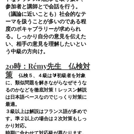
参加者と講師とで会話を行う。
（議論に近いことも）社会的なテ
ーマを扱うことが多いのである程
度のボキャブラリーが求められ
る。しっかり自分の意見を伝えた
い、相手の意見を理解したいとい
う中級の方向け。
20時：Rémy先生　仏検対
策
仏検５、４級は🔰初級者を対象
に、類似問題を解きながらなぜそうな
るのかなどを徹底対策！レッスン解説
は日本語ベースなのでじっくり対策に
最適。
３級以上は解説はフランス語が多めで
す。準２以上の場合は２次対策もしっ
かり対応。
時期に合わせて対応級が異なります。