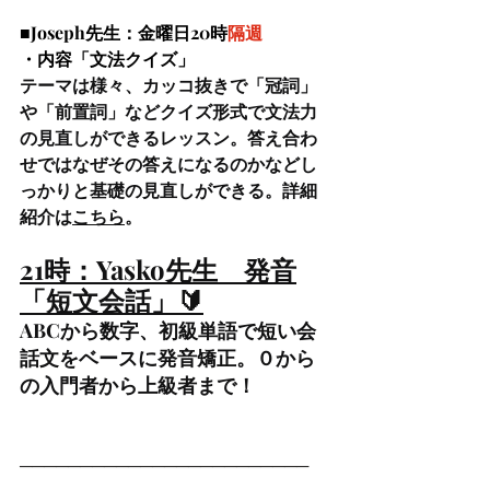
■Joseph先生：金曜日20時
隔週
・内容「文法クイズ」
テーマは様々、カッコ抜きで「冠詞」
や「前置詞」などクイズ形式で文法力
の見直しができるレッスン。答え合わ
せではなぜその答えになるのかなどし
っかりと基礎の見直しができる。詳細
紹介は
こちら
。
21時：Yasko先生　発音
「短文会話」🔰
ABCから数字、初級単語で短い会
話文をベースに発音矯正。０から
の入門者から上級者まで！
────────────────────────