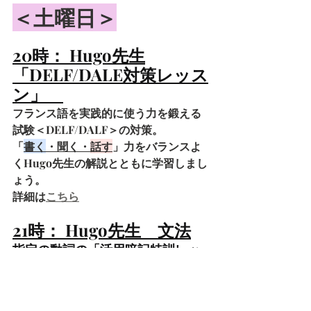
＜土曜日＞
20時： Hugo先生
「DELF/DALE対策レッス
ン」　
フランス語を実践的に使う力を鍛える
試験＜DELF/DALF＞の対策。
「
書く
・聞く・
話す
」力をバランスよ
くHugo先生の解説とともに学習しまし
ょう。
詳細は
こちら
21時： Hugo先生　文法
指定の動詞の「活用暗記特訓レッ
スン」。とにかくあやふやに覚え
てしまっている活用がしっかりで
きる+色々な時制で文章を作ってい