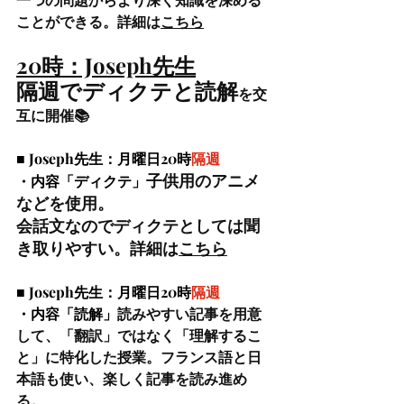
ことができ
る
。
詳細は
こちら
20時：Joseph先生
隔週でディクテ
と読解
を交
互に開催📚
■ Joseph先生：月曜日20時
隔週
子供用のアニメ
・内容「ディクテ」
などを使用。
会話文なのでディクテとしては聞
き取りやすい。詳細は
こちら
■ Joseph先生：月曜日20時
隔週
・内容「読解」
読みやすい記事を用意
して、「翻訳」ではなく「理解するこ
と」に特化した授業。フランス語と日
本語も使い、楽しく記事を読み進め
る。