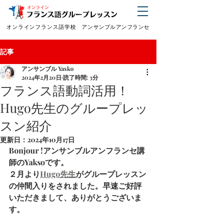
オンラインフランス語学校
アンサンブルアンフランセ
記事
アンサンブル Yasko
2024年2月20日
読了時間: 3分
フランス語動詞活用！
Hugo先生のグループレッ
スン紹介
更新日：
2024年10月17日
Bonjour !アンサンブルアンフランセ講
師のYaksoです。
２月より
Hugo先生
がグループレッスン
の仲間入りをされました。早速ご好評
いただきまして、ありがとうございま
す。