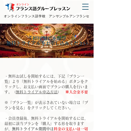
オンラインフランス語学校
アンサンブルアンフランセ
「初回用」
選び
を
無料トライアル
をお申し込みください
・無料お試しを開始するには、下記「プラン一
覧」より「無料トライアルを始める」ボタンをク
リックし、お支払い画面でプランの購入を行いま
す。（
無料トライアル申込方法
）
※入会金不要
​※「プラン一覧」が表示されていない場合は「プ
ランを見る」をクリックしてください。
・会員登録後、無料トライアルを開始するには、
最初に該当プランを「購入」する形を取ります
が、
無料トライアル期間中は
料金の支払いは一切