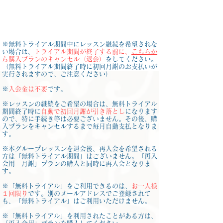
※無料トライアル期間中にレッスン継続を希望されな
い場合は、
トライアル期間が終了する前に、
こちらか
ら
購入プランのキャンセル（退会）
をしてください。
（無料トライアル期間終了時に初回月謝のお支払いが
実行されますので、ご注意ください）
​※
入会金は不要
です。
​※レッスンの継続をご希望の場合は、無料トライアル
期間終了時に
自動で初回月謝が引き落とし
になります
ので、特に手続き等は必要ございません。その後、購
入プランをキャンセルするまで毎月自動支払となりま
す。
※本グループレッスンを退会後、再入会を希望される
方は「無料トライアル期間」はございません。「再入
会用 月謝」プランの購入と同時に再入会となりま
す。
​※「無料トライアル」をご利用できるのは、
お一人様
１回限り
です。別のメールアドレスでご登録されて
も、「無料トライアル」はご利用いただけません。
※「無料トライアル」を利用されたことがある方は、