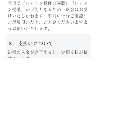
時点で「レッスン録画の視聴」「レッス
ン受講」が可能となるため、返金はお受
けいたしかねます。事前に十分ご確認•
ご理解頂いた上、ご入金くださいますよ
うお願いいたします。
３．支払いについて
初回の入金が完了すると、定期支払が締
結されます。
次月以降の月謝は「自動支払」となりま
すので、次月以降にご自身で入金手続き
をしていただく必要はございません。
月謝の初回「入金日」が、毎月の「入金
日（決済日）」に設定されます。
４．退会について
「プラン購入履歴」
ページより、ご自身
で「プランのキャンセル」をしてくださ
い。​
休会制度はなく、退会のみになります。