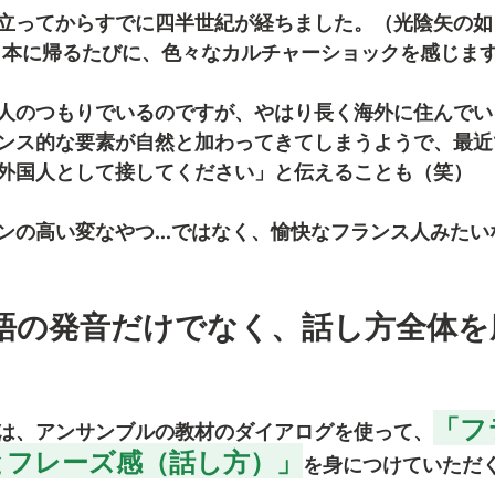
ってからすでに四半世紀が経ちました。（光陰矢の如し！Le
ite...）日本に帰るたびに、色々なカルチャーショックを感じま
人のつもりでいるのですが、やはり長く海外に住んでい
ンス的な要素が自然と加わってきてしまうようで、最近
外国人として接してください」と伝えることも（笑）
ンの高い変なやつ...ではなく、愉快なフランス人みた
ンス語の発音だけでなく、話し方全体
「フ
は、アンサンブルの教材のダイアログを使って、
とフレーズ感（話し方）」
を身につけていただ