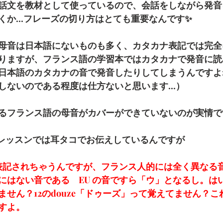
話文を教材として使っているので、会話をしながら発音
くか...フレーズの切り方はとても重要なんです✨
母音は日本語にないものも多く、カタカナ表記では完全
りますが、フランス語の学習本ではカタカナで発音に読
日本語のカタカナの音で発音したりしてしまうんですよ
しないのである程度は仕方ないと思います...）
るフランス語の母音がカバーができていないのが実情で
私のレッスンでは耳タコでお伝えしているんですが
」と表記されちゃうんですが、フランス人的には全く異なる
はない音である　EU の音ですら「ウ」となるし。はい、
ません？12のdouze「ドゥーズ」って覚えてません？
すよ。