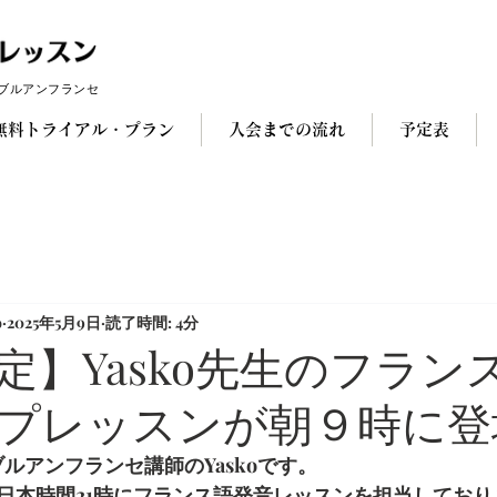
ブルアンフランセ
無料トライアル・プラン
入会までの流れ
予定表
o
2025年5月9日
読了時間: 4分
定】Yasko先生のフラン
プレッスンが朝９時に登
サンブルアンフランセ講師のYaskoです。
日本時間21時にフランス語発音レッスンを担当しており